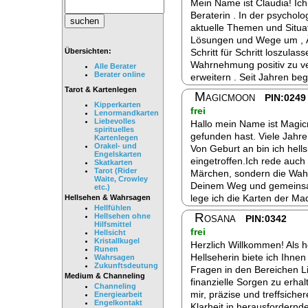
Mein Name ist Claudia! Ich 
Beraterin . In der psychol
aktuelle Themen und Situa
Lösungen und Wege um , Ä
Schritt für Schritt loszulass
Übersichten:
Wahrnehmung positiv zu v
Alle Berater
Berater online
erweitern . Seit Jahren be
Tarot & Kartenlegen
Magicmoon
PIN:0249
Kipperkarten
frei
Lenormandkarten
Liebevolles
Hallo mein Name ist Magic
spirituelles
gefunden hast. Viele Jahre 
Kartenlegen
Orakel- und
Von Geburt an bin ich hellsi
Engelskarten
eingetroffen.Ich rede auch
Skatkarten
Tarot (Rider
Märchen, sondern die Wahrh
Waite, Crowley
Deinem Weg und gemeinsam
etc.)
lege ich die Karten der 
Hellsehen & Wahrsagen
Hellfühlen
Rosana
Hellsehen ohne
PIN:0342
Hilfsmittel
frei
Hellsicht
Kristallkugel
Herzlich Willkommen! Als h
Runen
Hellseherin biete ich Ihnen
Wahrsagen
Zukunftsdeutung
Fragen in den Bereichen Li
Medium & Channeling
finanzielle Sorgen zu erhal
Channeling
mir, präzise und treffsiche
Energiearbeit
Engelkontakt
Klarheit in herausfordernde