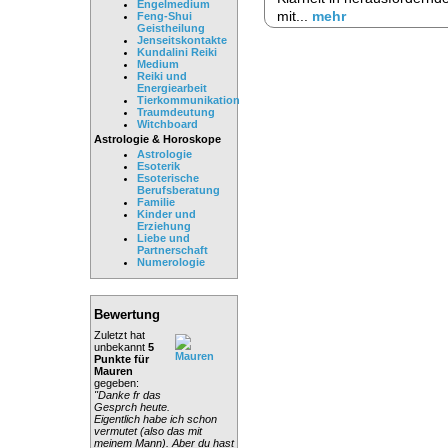
Engelmedium
mit...
mehr
Feng-Shui
Geistheilung
Jenseitskontakte
Kundalini Reiki
Medium
Reiki und
Energiearbeit
Tierkommunikation
Traumdeutung
Witchboard
Astrologie & Horoskope
Astrologie
Esoterik
Esoterische
Berufsberatung
Familie
Kinder und
Erziehung
Liebe und
Partnerschaft
Numerologie
Bewertung
Zuletzt hat
unbekannt
5
Punkte für
Mauren
gegeben:
"Danke fr das
Gesprch heute.
Eigentlich habe ich schon
vermutet (also das mit
meinem Mann). Aber du hast