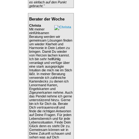
es einfach auf den Punkt
gebracht."
Berater der Woche
Christa
Mit meiner
einfühlsamen
Beratung werden wir
gemeinsam Lösungen finden
um wieder Klarheit und
Harmonie in Dein Leben zu
bringen. Damit Du wieder
von Herzen lachen kannst.
Ich bin sehr hellfühlig
veranlagt und verfüge über
eine stark ausgeprägte
Intuition die mich nie im Stich
läßt. In meiner Beratung
verwende ich zahlreiche
Kartendecks zu denen ich
Lenormand Karten,
Engelskarten und
Zigeunerkarten nehme. Auch
das Pendel nehme ich gerne
unterstützend hinzu. Gerne
bin ich für Dich da. Berate
Dich vertrauensvoll und
finde die richtigen Antworten
auf Deine Fragen. Für jeden
Lebensbereich und für jede
Lebenssituation. Finde Dein
Glück denn es steht Dir zu.
Gemeinsam können wir in
Deine Zukunft schauen und
sehen was auf Dich