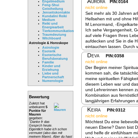
Aurora
PIN:0164
Engelmedium
Feng-Shui
nicht online
Geistheilung
Jenseitskontakte
Seit mehr als 30 Jahren arb
Kundalini Reiki
Hellsehen mit und ohne Hilfs
Medium
Reiki und
M.Lenormand, -Engelkarte
Energiearbeit
Ich sehe Vergangenheit, G
Tierkommunikation
Traumdeutung
auf viele Fragen Ihres Leb
Witchboard
aufdecken und Sie in die
Astrologie & Horoskope
eintauchen lassen. Durch v
Astrologie
Esoterik
Deva
Esoterische
PIN:0358
Berufsberatung
nicht online
Familie
Kinder und
Der Beginn meiner Spiritual
Erziehung
kommen sah, die tatsächlich
Liebe und
Partnerschaft
meine spirituellen Fähigkei
Numerologie
diesem Leben war und das 
und Lehrerinnen kennen zu 
Kombination aus fernöstli
Bewertung
langjährigen Erfahrungen a
Zuletzt hat
unbekannt
5
Keira
PIN:0312
Punkte für
Mauren
nicht online
gegeben:
Möchtest Du eine liebevoll
"Danke fr das
Gesprch heute.
neuen Ebene? Dann bist Du 
Eigentlich habe ich schon
und helfe dir einfühlsam mi
vermutet (also das mit
meinem Mann). Aber du hast