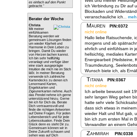
Welt und meiner Hellfühli
es einfach auf den Punkt
ich Verbindung zu Dir auf
gebracht."
Blockaden und Widerstände
veranschauliche ich...
meh
Berater der Woche
Mauren
Christa
PIN:0372
Mit meiner
nicht online
einfühlsamen
Beratung werden wir
Hallo liebe Ratsuchende, ic
gemeinsam Lösungen finden
morgens und ab spätnachmit
um wieder Klarheit und
Harmonie in Dein Leben zu
ehrlich und einfühlsam in j
bringen. Damit Du wieder
hellsichtig, mediales Karte
von Herzen lachen kannst.
Ich bin sehr hellfühlig
Energiearbeit (Heilsteine,
veranlagt und verfüge über
Traumdeutung, Seelenbotsc
eine stark ausgeprägte
Intuition die mich nie im Stich
Wunsch biete ich, als Ernä
läßt. In meiner Beratung
verwende ich zahlreiche
Titania
PIN:0367
Kartendecks zu denen ich
Lenormand Karten,
nicht online
Engelskarten und
Ich arbeite bewusst seit 1
Zigeunerkarten nehme. Auch
das Pendel nehme ich gerne
sehr langen Weg gehen bis 
unterstützend hinzu. Gerne
hatte sehr viele Schicksals
bin ich für Dich da. Berate
Dich vertrauensvoll und
dass sich etwas in meinem
finde die richtigen Antworten
wieder Halt und Mut gab, um
auf Deine Fragen. Für jeden
Lebensbereich und für jede
bin ich zum ersten Mal in
Lebenssituation. Finde Dein
Verwandter an einem Gehi
Glück denn es steht Dir zu.
Gemeinsam können wir in
Deine Zukunft schauen und
Zahmirah
PIN:0338
sehen was auf Dich