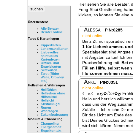
Hier sehen Sie alle Berater,
Feng-Shui Geistheilung habe
klicken, so können Sie eine 
Übersichten:
Alessa
Alle Berater
PIN:0285
Berater online
nicht online
Tarot & Kartenlegen
Bin z.Zt. nur sporadisch e
Kipperkarten
1 für Liebeskummer- u
Lenormandkarten
Spezialgebiet sind Ängste a
Liebevolles
spirituelles
mit Ängsten zu tun! Ich bri
Kartenlegen
Praxiserfahrung mit.
Bei m
Orakel- und
Engelskarten
Fällen Hilfe, selbst we
Skatkarten
Illuisonen nehmen muss.
Tarot (Rider
Waite, Crowley
Anke
etc.)
PIN:0351
Hellsehen & Wahrsagen
nicht online
Hellfühlen
☾ ☼☾ ☼ღ✿ೋ✿ღ Frühlin
Hellsehen ohne
Hilfsmittel
Hallo und herzlich willkom
Hellsicht
dass uns der Weg zusammen
Kristallkugel
Runen
Zufälle ... Ich reiche Dir
Wahrsagen
Dir das Licht am Ende des
Zukunftsdeutung
Medium & Channeling
bist Deines Glückes Schmi
Channeling
wird sich klären. Nimm mei
Energiearbeit
Engelkontakt