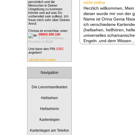
persönlich und die
nicht online
Menschen in Deiner
Herzlich willkommen, Mei
Umgebung zu kommen
könnte und auf was Du
dieser wurde mir von der g
vorbereitet sein solltest. Ich
Name ist Orina Genia Niss
freue mich sehr über Deinen
Anruf.
ich verschiedene Kartende
(hellsehen, hellhören, hellw
Christa ist erreichbar unter:
09003 200 100
universelles schamanisch
1,49 Euro/Minute,
Engeln ,und dem Wissen..
Festnetz & Mobil
Und dann den PIN
0383
angeben!
aktuell nicht online
Navigation
Die Lenormandkarten
Hellsehen
Hellseherin
Kartenlegen
Kartenlegen am Telefon